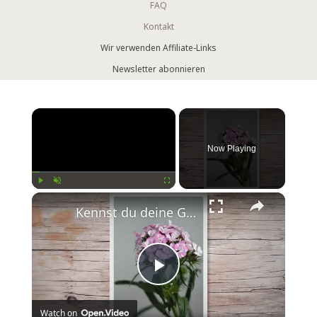
FAQ
Kontakt
Wir verwenden Affiliate-Links
Newsletter abonnieren
Now Playing
Play
Unmute
Fullscreen
Kennst du deine Geburtsblume?
Play
Watch on