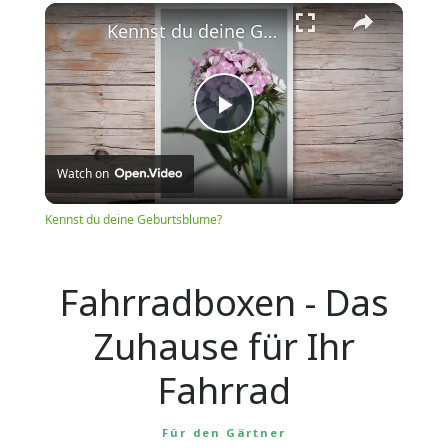
Play
Unmute
Fullscreen
Kennst du deine Geburtsblume?
Play
Watch on
Video
Kennst du deine Geburtsblume?
Fahrradboxen - Das
Zuhause für Ihr
Fahrrad
Für den Gärtner