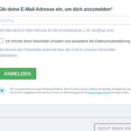
Andrea Drebinger
Gib deine E-Mail-Adresse ein, um dich anzumelden
Gib bitte deine E-Mail-Adresse für die Anmeldung an, z. B.
abc@xyz.com
.
Ich möchte Ihren Newsletter erhalten und akzeptiere die Datenschutzerklärung.
Sie können den Newsletter jederzeit über den Link in unserem Newsletter
abbestellen.
ANMELDEN
Wir verwenden Brevo als unsere Marketing-Plattform. Wenn Sie das Formular ausfüllen und absenden, bestätigen Sie, das
die von Ihnen angegebenen Informationen an Brevo zur Bearbeitung gemäß den
Nutzungsbedingungen
übertragen werden
NICHT MEHR F