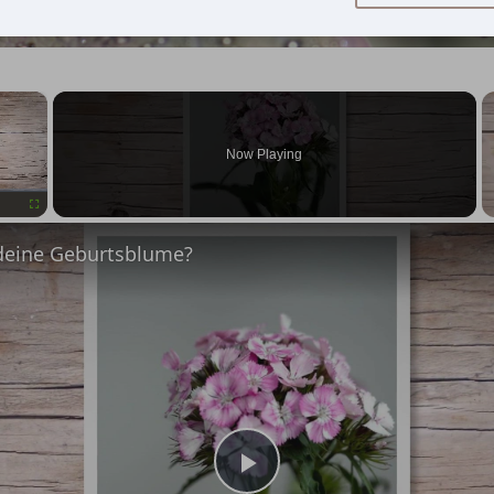
×
Now Playing
Fullscreen
deine Geburtsblume?
Play