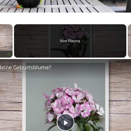
×
Now Playing
Fullscreen
deine Geburtsblume?
Play